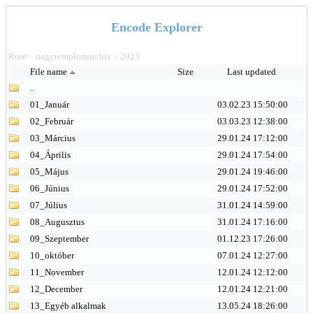
Encode Explorer
Root
nagytemplomarchiv
2023
>
>
File name
Size
Last updated
..
01_Január
03.02.23 15:50:00
02_Február
03.03.23 12:38:00
03_Március
29.01.24 17:12:00
04_Április
29.01.24 17:54:00
05_Május
29.01.24 19:46:00
06_Június
29.01.24 17:52:00
07_Július
31.01.24 14:59:00
08_Augusztus
31.01.24 17:16:00
09_Szeptember
01.12.23 17:26:00
10_október
07.01.24 12:27:00
11_November
12.01.24 12:12:00
12_December
12.01.24 12:21:00
13_Egyéb alkalmak
13.05.24 18:26:00