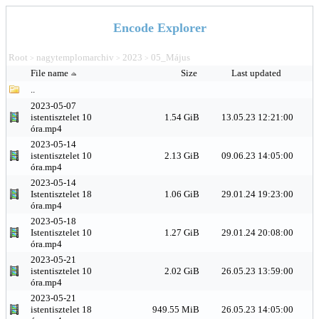
Encode Explorer
Root
nagytemplomarchiv
2023
05_Május
>
>
>
File name
Size
Last updated
..
2023-05-07
istentisztelet 10
1.54 GiB
13.05.23 12:21:00
óra.mp4
2023-05-14
istentisztelet 10
2.13 GiB
09.06.23 14:05:00
óra.mp4
2023-05-14
Istentisztelet 18
1.06 GiB
29.01.24 19:23:00
óra.mp4
2023-05-18
Istentisztelet 10
1.27 GiB
29.01.24 20:08:00
óra.mp4
2023-05-21
istentisztelet 10
2.02 GiB
26.05.23 13:59:00
óra.mp4
2023-05-21
istentisztelet 18
949.55 MiB
26.05.23 14:05:00