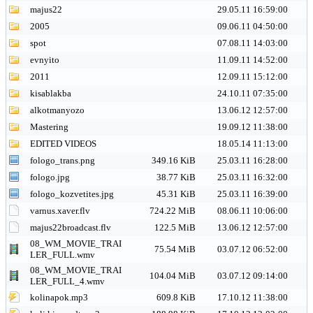
majus22
29.05.11 16:59:00
2005
09.06.11 04:50:00
spot
07.08.11 14:03:00
evnyito
11.09.11 14:52:00
2011
12.09.11 15:12:00
kisablakba
24.10.11 07:35:00
alkotmanyozo
13.06.12 12:57:00
Mastering
19.09.12 11:38:00
EDITED VIDEOS
18.05.14 11:13:00
fologo_trans.png
349.16 KiB
25.03.11 16:28:00
fologo.jpg
38.77 KiB
25.03.11 16:32:00
fologo_kozvetites.jpg
45.31 KiB
25.03.11 16:39:00
varnus.xaver.flv
724.22 MiB
08.06.11 10:06:00
majus22broadcast.flv
122.5 MiB
13.06.12 12:57:00
08_WM_MOVIE_TRAI
75.54 MiB
03.07.12 06:52:00
LER_FULL.wmv
08_WM_MOVIE_TRAI
104.04 MiB
03.07.12 09:14:00
LER_FULL_4.wmv
kolinapok.mp3
609.8 KiB
17.10.12 11:38:00