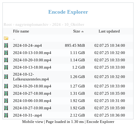
Encode Explorer
Root
nagytemplomarchiv
2024
10_Október
>
>
>
File name
Size
Last updated
..
2024-10-24-.mp4
895.45 MiB
02.07.25 10:34:00
2024-10-13-10.00.mp4
1.11 GiB
02.07.25 10:32:00
2024-10-20-10.00.mp4
1.14 GiB
02.07.25 10:33:00
2024-10-13-18.00.mp4
1.2 GiB
02.07.25 10:33:00
2024-10-12-
1.26 GiB
02.07.25 10:32:00
Lelkeszszenteles.mp4
2024-10-20-18.00.mp4
1.27 GiB
02.07.25 10:33:00
2024-10-27-18.00.mp4
1.31 GiB
02.07.25 10:35:00
2024-10-06-10.00.mp4
1.92 GiB
02.07.25 10:31:00
2024-10-27-10.00.mp4
1.92 GiB
02.07.25 10:35:00
2024-10-31-.mp4
2.12 GiB
02.07.25 10:36:00
Mobile view
| Page loaded in 1.30 ms |
Encode Explorer