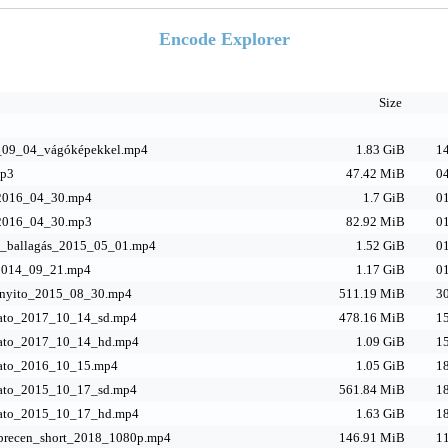
Encode Explorer
Size
_09_04_vágóképekkel.mp4
1.83 GiB
14
mp3
47.42 MiB
04
_2016_04_30.mp4
1.7 GiB
01
_2016_04_30.mp3
82.92 MiB
01
m_ballagás_2015_05_01.mp4
1.52 GiB
01
t_2014_09_21.mp4
1.17 GiB
01
nyito_2015_08_30.mp4
511.19 MiB
30
vato_2017_10_14_sd.mp4
478.16 MiB
15
vato_2017_10_14_hd.mp4
1.09 GiB
15
vato_2016_10_15.mp4
1.05 GiB
18
vato_2015_10_17_sd.mp4
561.84 MiB
18
vato_2015_10_17_hd.mp4
1.63 GiB
18
brecen_short_2018_1080p.mp4
146.91 MiB
11