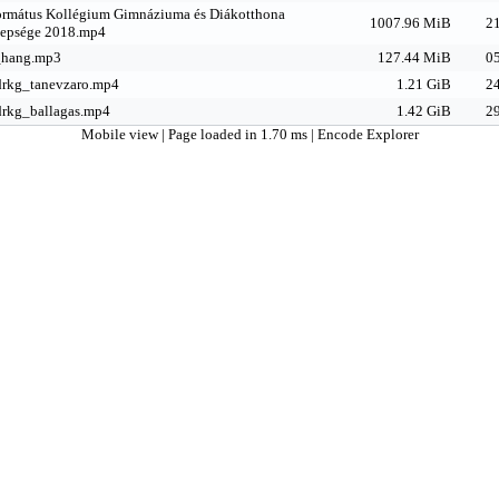
ormátus Kollégium Gimnáziuma és Diákotthona
1007.96 MiB
21
nepsége 2018.mp4
_hang.mp3
127.44 MiB
05
rkg_tanevzaro.mp4
1.21 GiB
24
rkg_ballagas.mp4
1.42 GiB
29
Mobile view
| Page loaded in 1.70 ms |
Encode Explorer