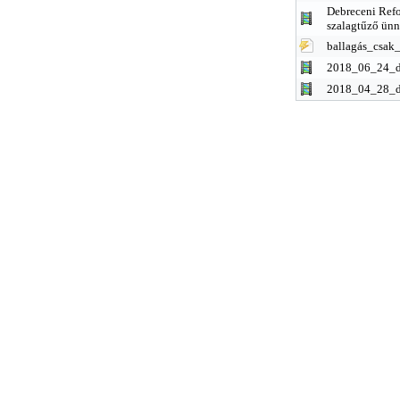
Debreceni Ref
szalagtűző ün
ballagás_csak
2018_06_24_d
2018_04_28_d