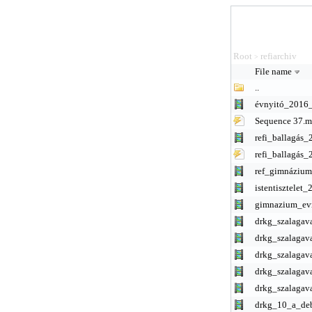
Root
refiarchiv
>
File name
..
évnyitó_2016
Sequence 37.
refi_ballagás
refi_ballagás
ref_gimnáziu
istentisztele
gimnazium_ev
drkg_szalaga
drkg_szalaga
drkg_szalaga
drkg_szalaga
drkg_szalaga
drkg_10_a_de