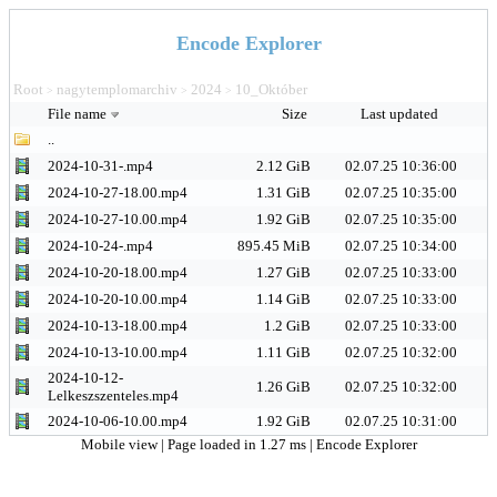
Encode Explorer
Root
nagytemplomarchiv
2024
10_Október
>
>
>
File name
Size
Last updated
..
2024-10-31-.mp4
2.12 GiB
02.07.25 10:36:00
2024-10-27-18.00.mp4
1.31 GiB
02.07.25 10:35:00
2024-10-27-10.00.mp4
1.92 GiB
02.07.25 10:35:00
2024-10-24-.mp4
895.45 MiB
02.07.25 10:34:00
2024-10-20-18.00.mp4
1.27 GiB
02.07.25 10:33:00
2024-10-20-10.00.mp4
1.14 GiB
02.07.25 10:33:00
2024-10-13-18.00.mp4
1.2 GiB
02.07.25 10:33:00
2024-10-13-10.00.mp4
1.11 GiB
02.07.25 10:32:00
2024-10-12-
1.26 GiB
02.07.25 10:32:00
Lelkeszszenteles.mp4
2024-10-06-10.00.mp4
1.92 GiB
02.07.25 10:31:00
Mobile view
| Page loaded in 1.27 ms |
Encode Explorer