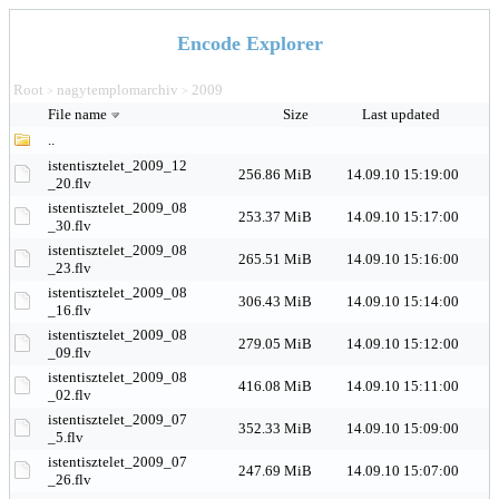
Encode Explorer
Root
nagytemplomarchiv
2009
>
>
File name
Size
Last updated
..
istentisztelet_2009_12
256.86 MiB
14.09.10 15:19:00
_20.flv
istentisztelet_2009_08
253.37 MiB
14.09.10 15:17:00
_30.flv
istentisztelet_2009_08
265.51 MiB
14.09.10 15:16:00
_23.flv
istentisztelet_2009_08
306.43 MiB
14.09.10 15:14:00
_16.flv
istentisztelet_2009_08
279.05 MiB
14.09.10 15:12:00
_09.flv
istentisztelet_2009_08
416.08 MiB
14.09.10 15:11:00
_02.flv
istentisztelet_2009_07
352.33 MiB
14.09.10 15:09:00
_5.flv
istentisztelet_2009_07
247.69 MiB
14.09.10 15:07:00
_26.flv