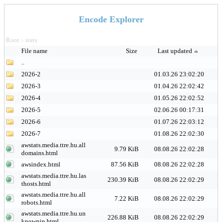
Encode Explorer
Root
stats
>
File name
Size
Last updated
..
2026-2
01.03.26 23:02:20
2026-3
01.04.26 22:02:42
2026-4
01.05.26 22:02:52
2026-5
02.06.26 00:17:31
2026-6
01.07.26 22:03:12
2026-7
01.08.26 22:02:30
awstats.media.ttre.hu.all
9.79 KiB
08.08.26 22:02:28
domains.html
awsindex.html
87.56 KiB
08.08.26 22:02:28
awstats.media.ttre.hu.las
230.39 KiB
08.08.26 22:02:29
thosts.html
awstats.media.ttre.hu.all
7.22 KiB
08.08.26 22:02:29
robots.html
awstats.media.ttre.hu.un
226.88 KiB
08.08.26 22:02:29
knownip.html