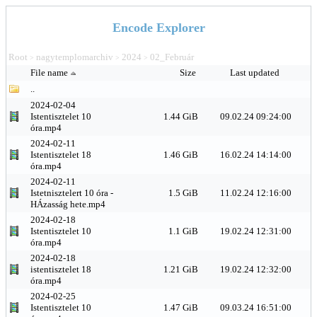
Encode Explorer
Root
nagytemplomarchiv
2024
02_Február
>
>
>
File name
Size
Last updated
..
2024-02-04
Istentisztelet 10
1.44 GiB
09.02.24 09:24:00
óra.mp4
2024-02-11
Istentisztelet 18
1.46 GiB
16.02.24 14:14:00
óra.mp4
2024-02-11
Istetnisztelert 10 óra -
1.5 GiB
11.02.24 12:16:00
HÁzasság hete.mp4
2024-02-18
Istentisztelet 10
1.1 GiB
19.02.24 12:31:00
óra.mp4
2024-02-18
istentisztelet 18
1.21 GiB
19.02.24 12:32:00
óra.mp4
2024-02-25
Istentisztelet 10
1.47 GiB
09.03.24 16:51:00