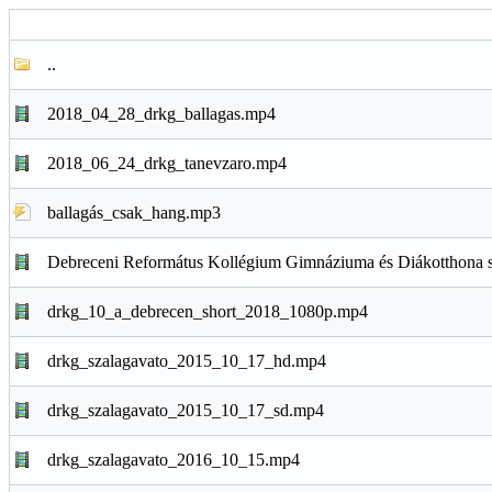
..
2018_04_28_drkg_ballagas.mp4
2018_06_24_drkg_tanevzaro.mp4
ballagás_csak_hang.mp3
Debreceni Református Kollégium Gimnáziuma és Diákotthona 
drkg_10_a_debrecen_short_2018_1080p.mp4
drkg_szalagavato_2015_10_17_hd.mp4
drkg_szalagavato_2015_10_17_sd.mp4
drkg_szalagavato_2016_10_15.mp4