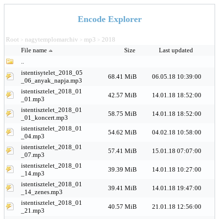
Encode Explorer
Root
nagytemplomarchiv
mp3
2018
>
>
>
File name
Size
Last updated
..
istentisytelet_2018_05
68.41 MiB
06.05.18 10:39:00
_06_anyak_napja.mp3
istentisztelet_2018_01
42.57 MiB
14.01.18 18:52:00
_01.mp3
istentisztelet_2018_01
58.75 MiB
14.01.18 18:52:00
_01_koncert.mp3
istentisztelet_2018_01
54.62 MiB
04.02.18 10:58:00
_04.mp3
istentisztelet_2018_01
57.41 MiB
15.01.18 07:07:00
_07.mp3
istentisztelet_2018_01
39.39 MiB
14.01.18 10:27:00
_14.mp3
istentisztelet_2018_01
39.41 MiB
14.01.18 19:47:00
_14_zenes.mp3
istentisztelet_2018_01
40.57 MiB
21.01.18 12:56:00
_21.mp3