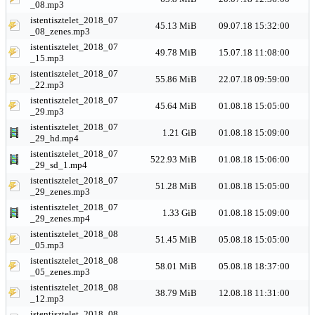
_08.mp3
istentisztelet_2018_07
45.13 MiB
09.07.18 15:32:00
_08_zenes.mp3
istentisztelet_2018_07
49.78 MiB
15.07.18 11:08:00
_15.mp3
istentisztelet_2018_07
55.86 MiB
22.07.18 09:59:00
_22.mp3
istentisztelet_2018_07
45.64 MiB
01.08.18 15:05:00
_29.mp3
istentisztelet_2018_07
1.21 GiB
01.08.18 15:09:00
_29_hd.mp4
istentisztelet_2018_07
522.93 MiB
01.08.18 15:06:00
_29_sd_1.mp4
istentisztelet_2018_07
51.28 MiB
01.08.18 15:05:00
_29_zenes.mp3
istentisztelet_2018_07
1.33 GiB
01.08.18 15:09:00
_29_zenes.mp4
istentisztelet_2018_08
51.45 MiB
05.08.18 15:05:00
_05.mp3
istentisztelet_2018_08
58.01 MiB
05.08.18 18:37:00
_05_zenes.mp3
istentisztelet_2018_08
38.79 MiB
12.08.18 11:31:00
_12.mp3
istentisztelet_2018_08